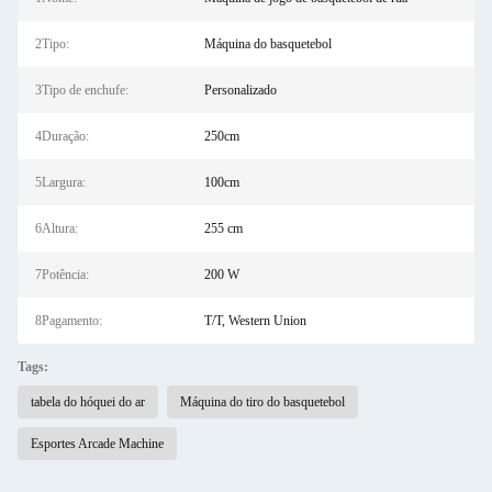
2Tipo:
Máquina do basquetebol
3Tipo de enchufe:
Personalizado
4Duração:
250cm
5Largura:
100cm
6Altura:
255 cm
7Potência:
200 W
8Pagamento:
T/T, Western Union
Tags:
tabela do hóquei do ar
Máquina do tiro do basquetebol
Esportes Arcade Machine