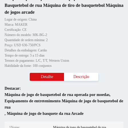
Basquetebol de rua Máquina de tiro de basquetebol Máquina
de jogos arcade
Lugar de origem: China
Marca: MAKER
Certificação: CE
Número do modelo: MK-BG-2
Quantidade de ordem mínima: 2
Preço: USD 630-750/PCS
Detalhes da embalagem: Cartão
Tempo de entrega: 5 a 15 dias
Termos de pagamento: L/C, T/T, Western Union
Habilidade da fonte: 100 conjuntos
Detalhe
Descrição
Destacar:
Máquina de jogo de basquetebol de rua operada por moedas
,
Equipamento de entretenimento Máquina de jogo de basquetebol de
rua
,
Máquina de jogo de basquete da rua Arcade
1Nome:
Máquina de jogo de basquetebol de rua