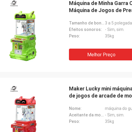
Máquina de Minha Garra C
Máquina de Jogos de Pre
Brinquedos Pequena Máqu
Tamanho de boneca adequado:
3 a 5 polegada
Efeitos sonoros:
- Sim, sim.
Peso:
35kg
Melhor Preço
Maker Lucky mini máquin
de jogos de arcade de mo
Nome:
máquina do gu
Aceitante da moeda:
- Sim, sim.
Peso:
35kg