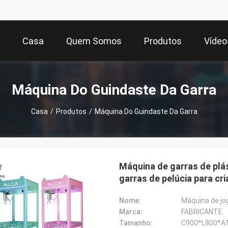
Casa
Quem Somos
Produtos
Vídeo
Máquina Do Guindaste Da Garra
Casa
/
Produtos
/
Máquina Do Guindaste Da Garra
Máquina de garras de plá
garras de pelúcia para cr
Nome:
Máquina de jo
Marca:
FABRICANTE
Tamanho:
C900*L800*