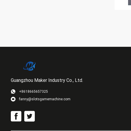
Guangzhou Maker Industry Co., Ltd.
+8618665657325
fanny@slotsgamemachine.com