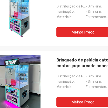
Distribuição de Prêmios:
- Sim, sim.
Iluminação:
- Sim, sim.
Materiais:
Ferramentas, a
Melhor Preço
Brinquedo de pelúcia cat
contas jogo arcade bone
guindaste máquina para
Distribuição de Prêmios:
- Sim, sim.
Iluminação:
- Sim, sim.
Materiais:
Ferramentas, a
Melhor Preço