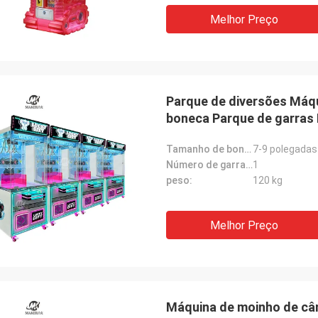
Melhor Preço
Parque de diversões Máqu
boneca Parque de garras
Tamanho de boneca adequado:
7-9 polegadas
Número de garras:
1
peso:
120 kg
Melhor Preço
Máquina de moinho de câ