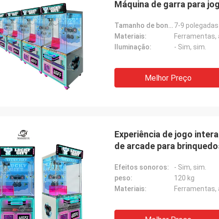
Máquina de garra para jo
Tamanho de boneca adequado:
7-9 polegadas
Materiais:
Ferramentas, a
Iluminação:
- Sim, sim.
Melhor Preço
Experiência de jogo inte
de arcade para brinquedo
Efeitos sonoros:
- Sim, sim.
peso:
120 kg
Materiais:
Ferramentas, a