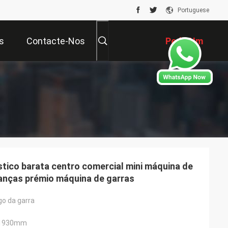
Portuguese
s
Contacte-Nos
Pedir Um
Orçamento
stico barata centro comercial mini máquina de
ianças prémio máquina de garras
go da garra
A1930mm