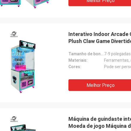
Melhor Preço
Interativo Indoor Arcad
Plush Claw Game Divertido
Tamanho de boneca adequado:
7-9 polegadas
Materiais:
Ferramentas, a
Cores:
Pode ser pers
Melhor Preço
Máquina de guindaste int
Moeda de jogo Máquina de