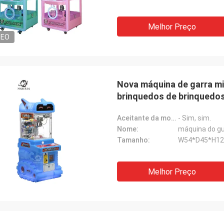
Melhor Preço
DEO
Nova máquina de garra mi
brinquedos de brinquedo
Aceitante da moeda:
- Sim, sim.
Nome:
máquina do gu
Tamanho:
W54*D45*H1
Melhor Preço