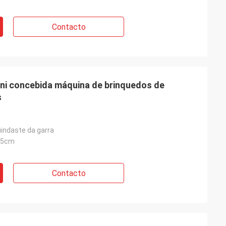
Contacto
ni concebida máquina de brinquedos de
s
indaste da garra
25cm
Contacto