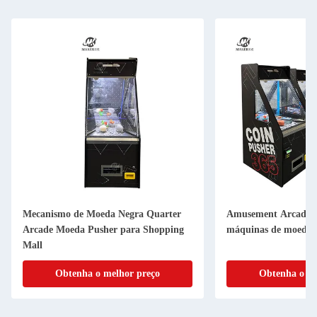
Mecanismo de Moeda Negra Quarter
Amusement Arcade d
Arcade Moeda Pusher para Shopping
máquinas de moedas 
Mall
Obtenha o melhor preço
Obtenha o me