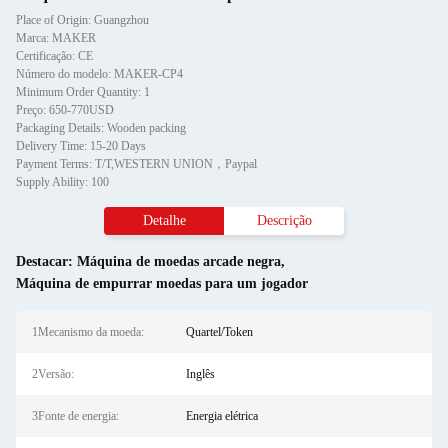
Place of Origin: Guangzhou
Marca: MAKER
Certificação: CE
Número do modelo: MAKER-CP4
Minimum Order Quantity: 1
Preço: 650-770USD
Packaging Details: Wooden packing
Delivery Time: 15-20 Days
Payment Terms: T/T,WESTERN UNION，Paypal
Supply Ability: 100
Detalhe
Descrição
Destacar:
Máquina de moedas arcade negra
,
Máquina de empurrar moedas para um jogador
1Mecanismo da moeda:
Quartel/Token
2Versão:
Inglês
3Fonte de energia:
Energia elétrica