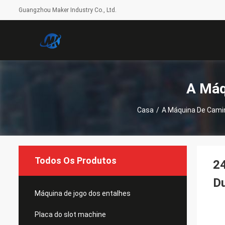
Guangzhou Maker Industry Co., Ltd.
A Máq
Casa
/
A Máquina De Cami
Todos Os Produtos
24
D
Máquina de jogo dos entalhes
Placa do slot machine