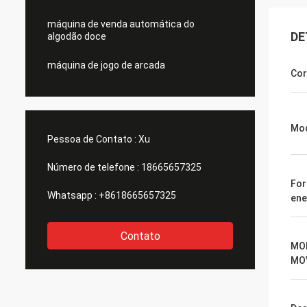
máquina de venda automática do
DE
algodão doce
máquina de jogo de arcada
Cor
Mod
Pessoa de Contato :
Xu
Número de telefone :
18665657325
For
Whatsapp :
+8618665657325
ene
Contato
MO
MO