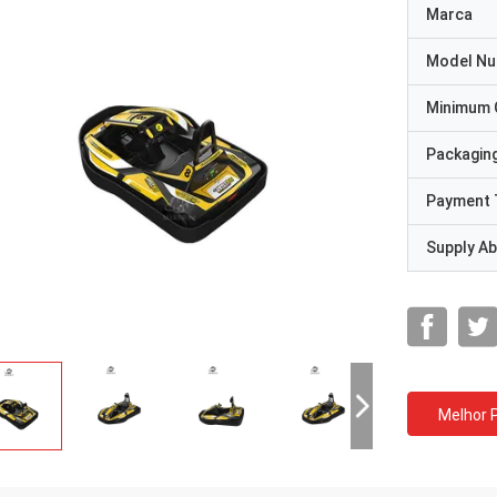
Marca
Model N
Minimum 
Packaging
Payment 
Supply Abi
Melhor 