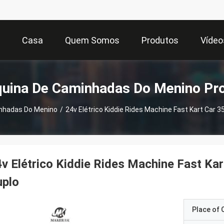
Casa
Quem Somos
Produtos
Vídeo
uina De Caminhadas Do Menino Pr
nhadas Do Menino
/
24v Elétrico Kiddie Rides Machine Fast Kart Car 
v Elétrico Kiddie Rides Machine Fast Ka
uplo
Place of O