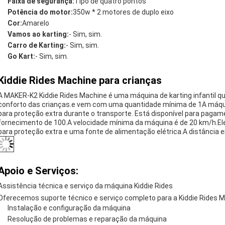
Faixa de segurança:
Tipo de quatro pontos
Potência do motor:
350w * 2 motores de duplo eixo
Cor:
Amarelo
Vamos ao karting:
- Sim, sim.
Carro de Karting:
- Sim, sim.
Go Kart:
- Sim, sim.
Kiddie Rides Machine para crianças
A MAKER-K2 Kiddie Rides Machine é uma máquina de karting infantil q
conforto das crianças.e vem com uma quantidade mínima de 1A má
para proteção extra durante o transporte. Está disponível para paga
fornecimento de 100.A velocidade mínima da máquina é de 20 km/h.E
para proteção extra e uma fonte de alimentação elétrica.A distância
Apoio e Serviços:
Assistência técnica e serviço da máquina Kiddie Rides
Oferecemos suporte técnico e serviço completo para a Kiddie Rides M
Instalação e configuração da máquina
Resolução de problemas e reparação da máquina