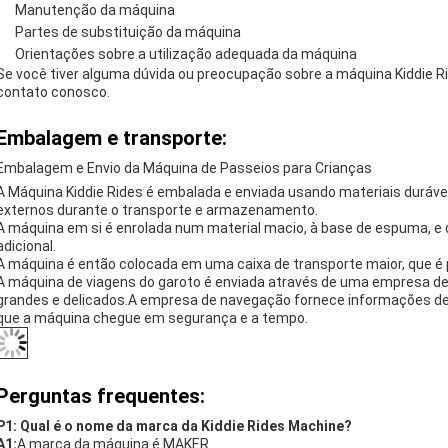
Manutenção da máquina
Partes de substituição da máquina
Orientações sobre a utilização adequada da máquina
Se você tiver alguma dúvida ou preocupação sobre a máquina Kiddie Ri
contato conosco.
Embalagem e transporte:
Embalagem e Envio da Máquina de Passeios para Crianças
A Máquina Kiddie Rides é embalada e enviada usando materiais duráve
externos durante o transporte e armazenamento.
A máquina em si é enrolada num material macio, à base de espuma, 
adicional.
A máquina é então colocada em uma caixa de transporte maior, que é
A máquina de viagens do garoto é enviada através de uma empresa de
grandes e delicados.A empresa de navegação fornece informações de 
que a máquina chegue em segurança e a tempo.
Perguntas frequentes:
P1: Qual é o nome da marca da Kiddie Rides Machine?
A1:
A marca da máquina é MAKER.