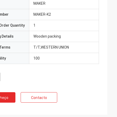
MAKER
umber
MAKER-K2
Order Quantity
1
 Details
Wooden packing
Terms
T/T,WESTERN UNION
lity
100
Preço
Contacto