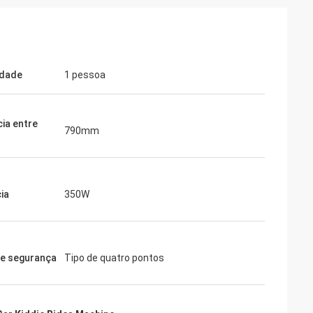
idade
1 pessoa
cia entre
790mm
ia
350W
de segurança
Tipo de quatro pontos