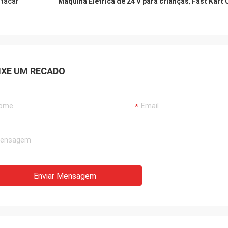
tacar
Máquina Elétrica de 24 V para crianças
,
Fast Kart 
IXE UM RECADO
Enviar Mensagem