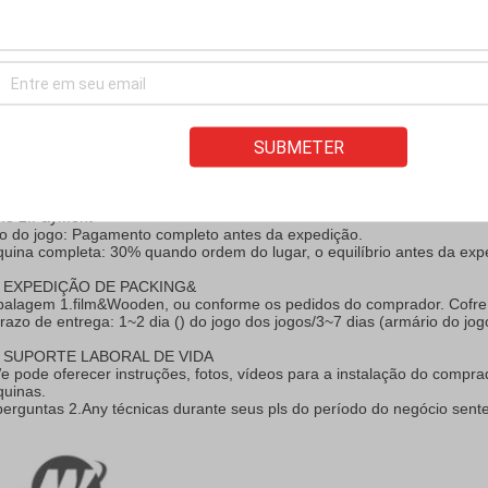
uro.
Q
: GARANTIA DO PRODUTO
cas do jogo: garantia de 6 meses da data da compra. manutenção da v
itores: garantia de 12 meses da data da compra.
: PAGAMENTO
o 1.Payment
SUBMETER
STERN UNION
AMA DO DINHEIRO
GAMENTO EM LINHA DE ALIBABA.
mo 2.Payment
o do jogo: Pagamento completo antes da expedição.
uina completa: 30% quando ordem do lugar, o equilíbrio antes da exp
: EXPEDIÇÃO DE PACKING&
alagem 1.film&Wooden, ou conforme os pedidos do comprador. Cofre f
prazo de entrega: 1~2 dia () do jogo dos jogos/3~7 dias (armário do jog
: SUPORTE LABORAL DE VIDA
e pode oferecer instruções, fotos, vídeos para a instalação do compr
uinas.
perguntas 2.Any técnicas durante seus pls do período do negócio sente