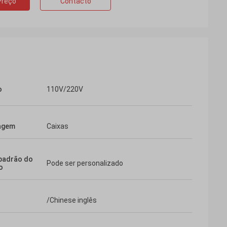
Preço
Contacto
o
110V/220V
agem
Caixas
padrão do
Pode ser personalizado
o
/Chinese inglês