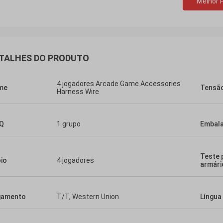
Melhor 
TALHES DO PRODUTO
4 jogadores Arcade Game Accessories
me
Tensã
Harness Wire
Q
1 grupo
Embal
Teste 
io
4 jogadores
armári
gamento
T/T, Western Union
Língua