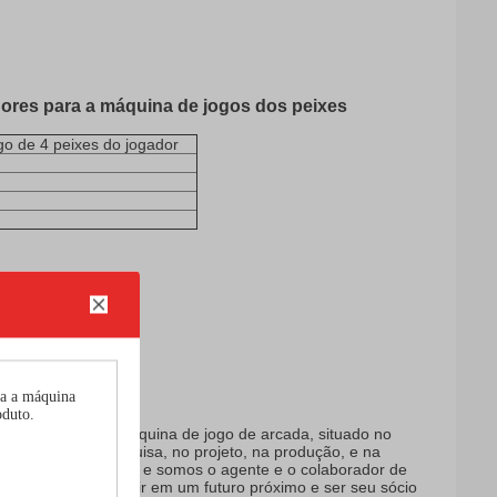
ores para a máquina de jogos dos peixes
go de 4 peixes do jogador
ional principal da máquina de jogo de arcada, situado no
edicando na pesquisa, no projeto, na produção, e na
profissional do R&D e somos o agente e o colaborador de
ssibilidade o servir em um futuro próximo e ser seu sócio