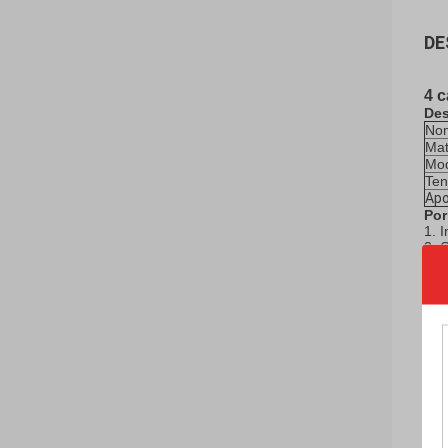
DE
4 
Des
Nom
Mat
Mo
Ten
Apo
Por
1. 
2. 
3. 
4. 
5. 
6. 
7. 
sóc
esc
Sob
A t
cen
ven
Tai