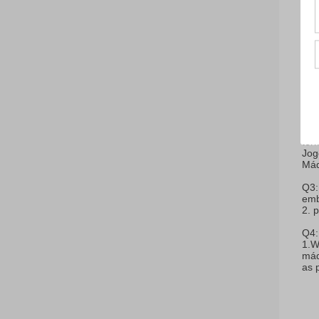
seg
FA
Q1
Pla
Mon
Q2
mod
T/T
WE
GR
PA
ter
Jog
Máq
Q3
emb
2. 
Q4
1.W
máq
as 