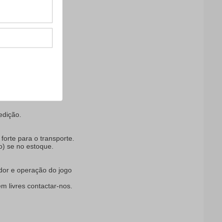
ida
edição.
orte para o transporte.
o) se no estoque.
ador e operação do jogo
m livres contactar-nos.