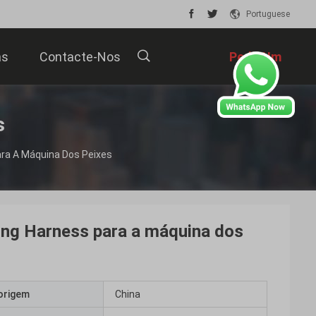
Portuguese
as
Contacte-Nos
Pedir Um
Orçamento
描
s
ra A Máquina Dos Peixes
述
ing Harness para a máquina dos
origem
China