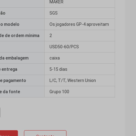
MAKER
ção
SGS
o modelo
Os jogadores GP-4 aproveitam
de de ordem mínima
2
USD50-60/PCS
 da embalagem
caixa
 entrega
5-15 dias
e pagamento
L/C, T/T, Western Union
e da fonte
Grupo 100