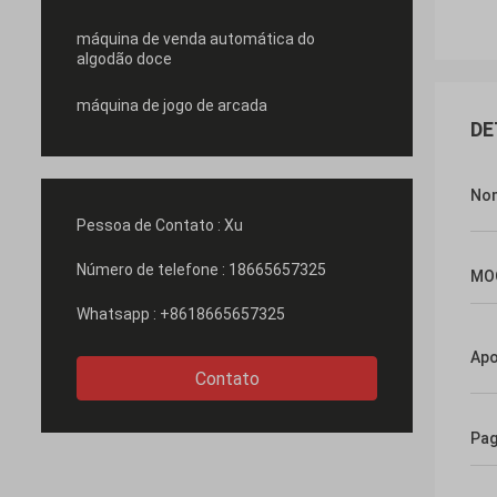
máquina de venda automática do
algodão doce
máquina de jogo de arcada
DE
No
Pessoa de Contato :
Xu
Número de telefone :
18665657325
MO
Whatsapp :
+8618665657325
Apo
Contato
Pa