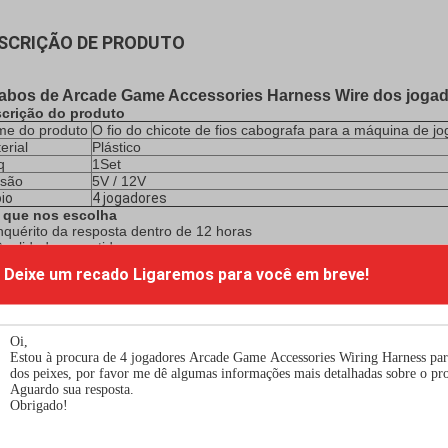
SCRIÇÃO DE PRODUTO
cabos de Arcade Game Accessories Harness Wire dos jogad
crição do produto
e do produto
O fio do chicote de fios cabografa para a máquina de jo
erial
Plástico
q
1Set
são
5V / 12V
io
4 jogadores
 que nos escolha
Inquérito da resposta dentro de 12 horas
Qualidade garantida
Capacidade forte do r&d
Deixe um recado
Ligaremos para você em breve!
Cooperação dos muitos tempos
Serviço pós-venda profissional
Equipe experiente das vendas
Clientes da continuação após enviado
io 8.Your seguro
ala 9.Wide de produtos
re E.U.
ecnologia co do fabricante de Guangzhou., Ltd. é um fabricante profiss
tro de máquina do jogo o mais grande em Guangzhou, China.We está d
da da máquina de jogo por mais de 15 anos. Nós temos nossa equipe 
wan IGS e o Borden autorizados. Esperança que nós podemos obter a po