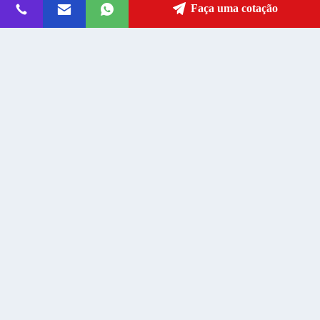
Endereço
Faça uma cotação
fanny@slotsgamemachine.com
E-mail
0086-18665657325
Telefone
Guangzhou Maker Industry Co., Ltd.