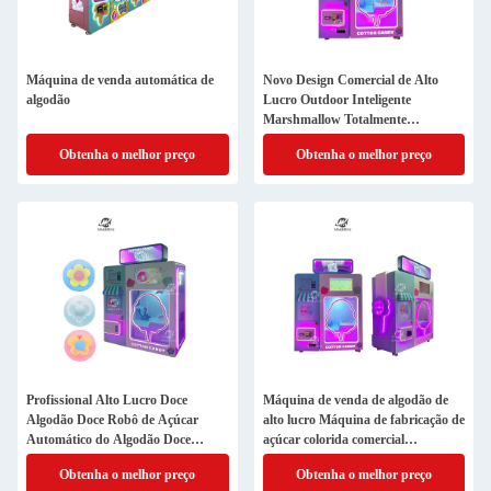
Máquina de venda automática de
Novo Design Comercial de Alto
algodão
Lucro Outdoor Inteligente
Marshmallow Totalmente
Automático Fabricante de Doces de
Obtenha o melhor preço
Obtenha o melhor preço
Algodão Máquina Automática
Profissional Alto Lucro Doce
Máquina de venda de algodão de
Algodão Doce Robô de Açúcar
alto lucro Máquina de fabricação de
Automático do Algodão Doce
açúcar colorida comercial
Comercial Dispensador Máquina
automática inteligente
Obtenha o melhor preço
Obtenha o melhor preço
de Venda