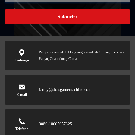
Submeter
Parque industrial de Dongying, estrada de Shixin, distrito de
Panyu, Guangdong, China
Endereço
fanny@slotsgamemachine.com
E-mail
0086-18665657325
Telefone